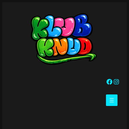
Spring
til
indhold
Facebook
https://www.instagram.com/klubknud