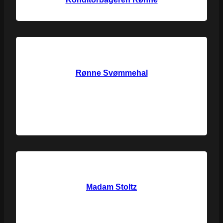
Rønne Svømmehal
Madam Stoltz