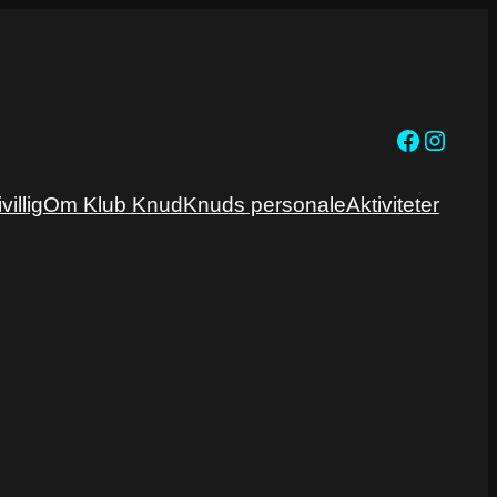
Facebook
https://www.instagram.com/klubknud
ivillig
Om Klub Knud
Knuds personale
Aktiviteter