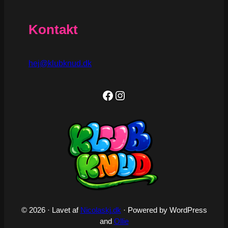
Kontakt
hej@klubknud.dk
Facebook
Instagram
© 2026 · Lavet af
Nicolaskj.dk
· Powered by WordPress
and
Ollie